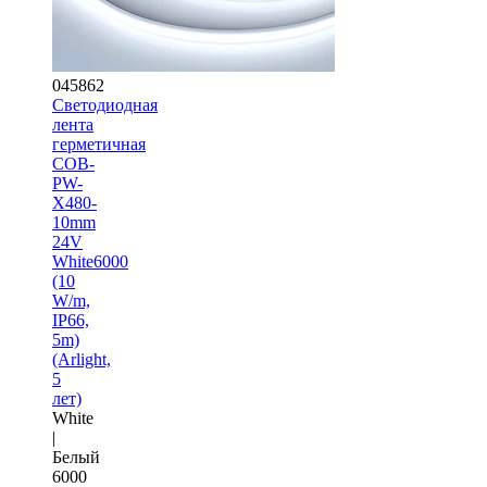
045862
Светодиодная
лента
герметичная
COB-
PW-
X480-
10mm
24V
White6000
(10
W/m,
IP66,
5m)
(Arlight,
5
лет)
White
|
Белый
6000