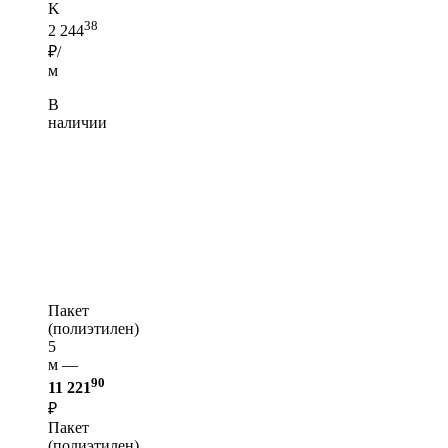
K
38
2 244
₽/
м
В
наличии
Пакет
(полиэтилен)
5
м —
90
11 221
₽
Пакет
(полиэтилен)