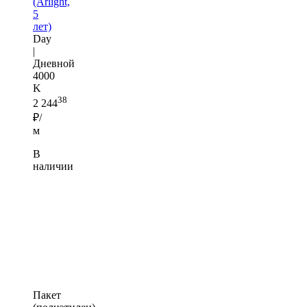
(Arlight,
5
лет)
Day
|
Дневной
4000
K
38
2 244
₽/
м
В
наличии
Пакет