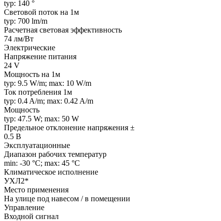
typ: 140 °
Световой поток на 1м
typ: 700 lm/m
Расчетная световая эффективность
74 лм/Вт
Электрические
Напряжение питания
24 V
Мощность на 1м
typ: 9.5 W/m; max: 10 W/m
Ток потребления 1м
typ: 0.4 A/m; max: 0.42 A/m
Мощность
typ: 47.5 W; max: 50 W
Предельное отклонение напряжения ±
0.5 В
Эксплуатационные
Диапазон рабочих температур
min: -30 °C; max: 45 °C
Климатическое исполнение
УХЛ2*
Место применения
На улице под навесом / в помещении
Управление
Входной сигнал