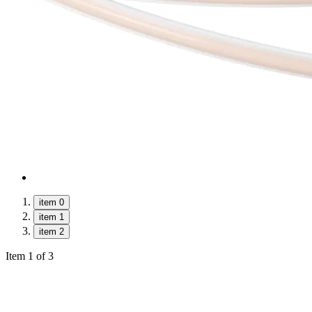
item 0
item 1
item 2
Item 1 of 3