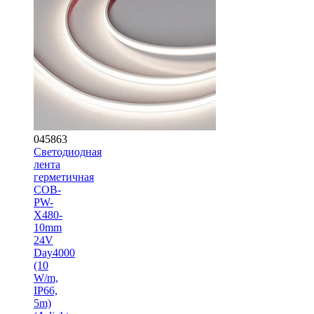
045863
Светодиодная
лента
герметичная
COB-
PW-
X480-
10mm
24V
Day4000
(10
W/m,
IP66,
5m)