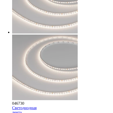
046730
Светодиодная
лента