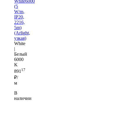
White6000
(5
W/m,
IP20,
2216,
5m)
(Arlight,
узкая)
White
|
Белый
6000
K
17
891
₽/
м
В
наличии