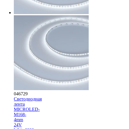
046729
Светодиодная
лента
MICROLED-
M168-
4mm
24V