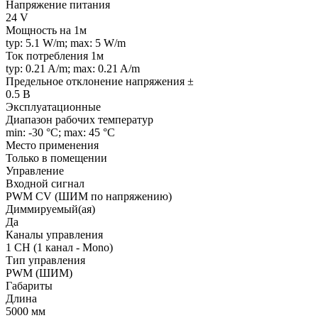
Напряжение питания
24 V
Мощность на 1м
typ: 5.1 W/m; max: 5 W/m
Ток потребления 1м
typ: 0.21 A/m; max: 0.21 A/m
Предельное отклонение напряжения ±
0.5 В
Эксплуатационные
Диапазон рабочих температур
min: -30 °C; max: 45 °C
Место применения
Только в помещении
Управление
Входной сигнал
PWM СV (ШИМ по напряжению)
Диммируемый(ая)
Да
Каналы управления
1 CH (1 канал - Mono)
Тип управления
PWM (ШИМ)
Габариты
Длина
5000 мм