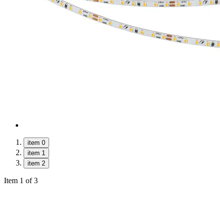
item 0
item 1
item 2
Item 1 of 3