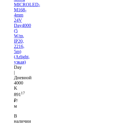
MICROLED-
M168-
4mm
24V
Day4000
(5
W/m,
IP20,
2216,
5m)
(Arlight,
узкая)
Day
|
Дневной
4000
K
17
891
₽/
м
В
наличии