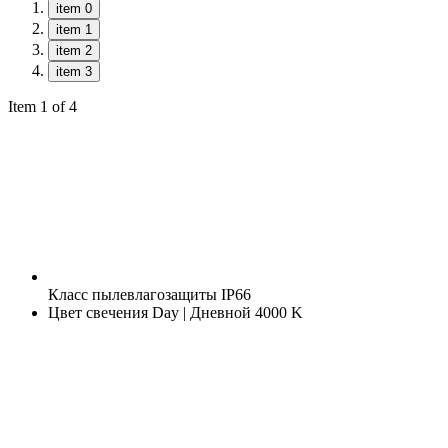
item 0
item 1
item 2
item 3
Item 1 of 4
Класс пылевлагозащиты
IP66
Цвет свечения
Day | Дневной 4000 K