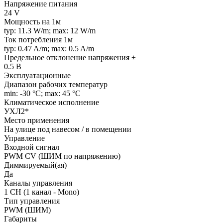
Напряжение питания
24 V
Мощность на 1м
typ: 11.3 W/m; max: 12 W/m
Ток потребления 1м
typ: 0.47 A/m; max: 0.5 A/m
Предельное отклонение напряжения ±
0.5 В
Эксплуатационные
Диапазон рабочих температур
min: -30 °C; max: 45 °C
Климатическое исполнение
УХЛ2*
Место применения
На улице под навесом / в помещении
Управление
Входной сигнал
PWM СV (ШИМ по напряжению)
Диммируемый(ая)
Да
Каналы управления
1 CH (1 канал - Mono)
Тип управления
PWM (ШИМ)
Габариты