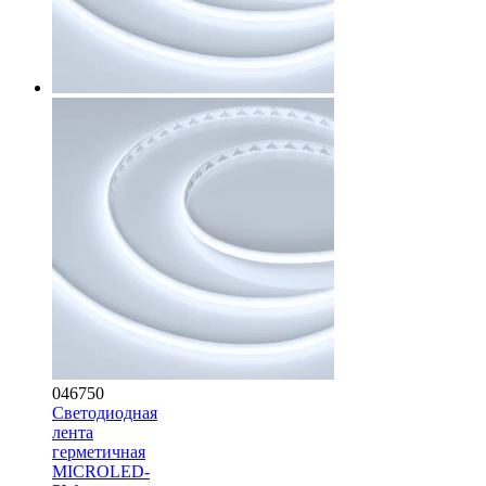
046750
Светодиодная
лента
герметичная
MICROLED-