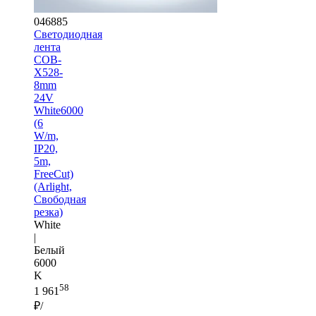
046885
Светодиодная
лента
COB-
X528-
8mm
24V
White6000
(6
W/m,
IP20,
5m,
FreeCut)
(Arlight,
Свободная
резка)
White
|
Белый
6000
K
58
1 961
₽/