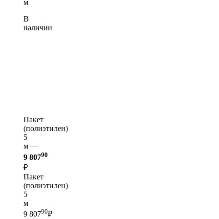
м
В
наличии
Пакет
(полиэтилен)
5
м —
90
9 807
₽
Пакет
(полиэтилен)
5
м
90
9 807
₽