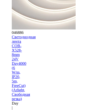
046886
Светодиодная
лента
COB-
X528-
8mm
24V
Day4000
(6
W/m,
IP20,
5m,
FreeCut)
(Arlight,
Свободная
резка)
Day
|