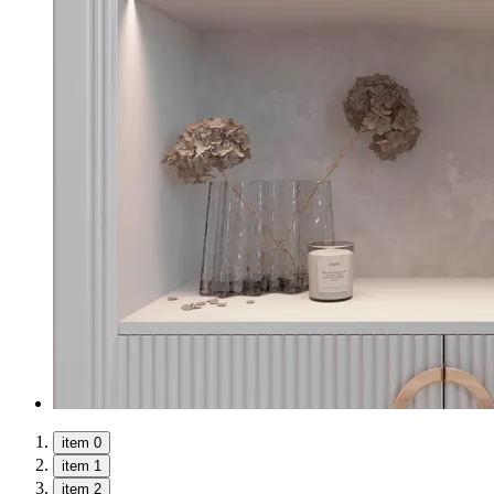
item 0
item 1
item 2