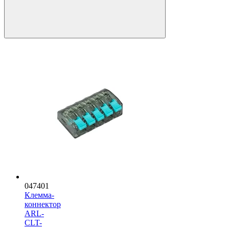
047401
Клемма-
коннектор
ARL-
CLT-