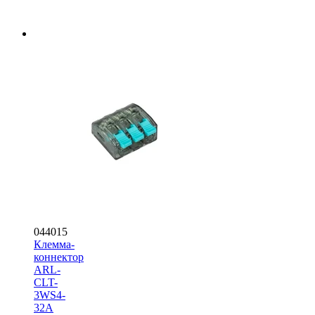
044015
Клемма-
коннектор
ARL-
CLT-
3WS4-
32A