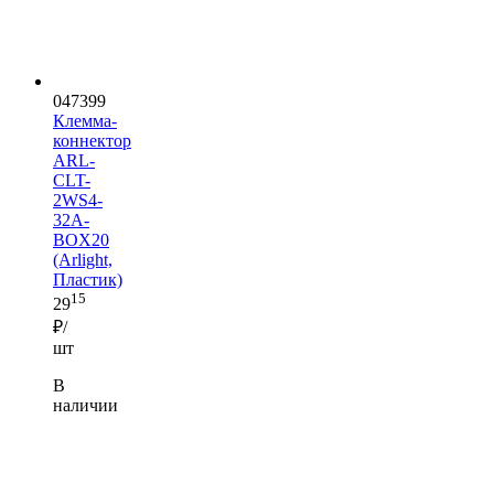
047399
Клемма-
коннектор
ARL-
CLT-
2WS4-
32A-
BOX20
(Arlight,
Пластик)
15
29
₽/
шт
В
наличии