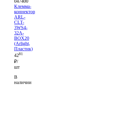
047400
Клемма-
коннектор
ARL-
CLT-
3WS4-
32A-
BOX20
(Arlight,
Пластик)
81
42
₽/
шт
В
наличии