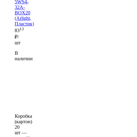
5WS4-
32A-
BOX20
(Arlight,
Пластик)
13
83
₽/
шт
В
наличии
Коробка
(картон)
20
шт —