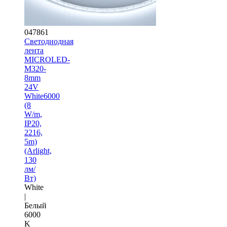
047861
Светодиодная
лента
MICROLED-
M320-
8mm
24V
White6000
(8
W/m,
IP20,
2216,
5m)
(Arlight,
130
лм/
Вт)
White
|
Белый
6000
K