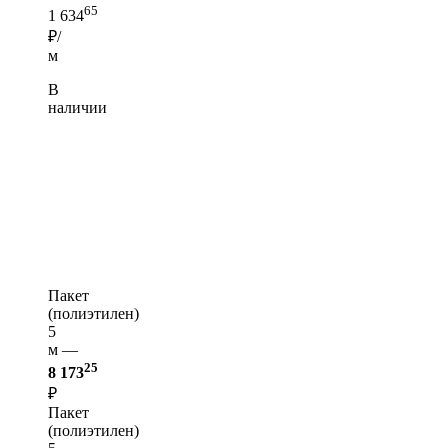
65
1 634
₽/
м
В
наличии
Пакет
(полиэтилен)
5
м —
25
8 173
₽
Пакет
(полиэтилен)