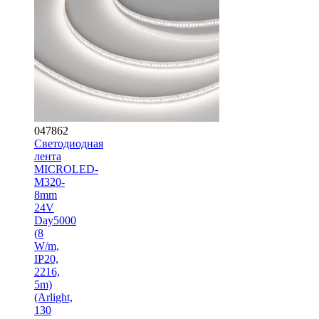
047862
Светодиодная
лента
MICROLED-
M320-
8mm
24V
Day5000
(8
W/m,
IP20,
2216,
5m)
(Arlight,
130