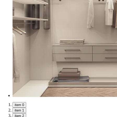
item 0
item 1
item 2