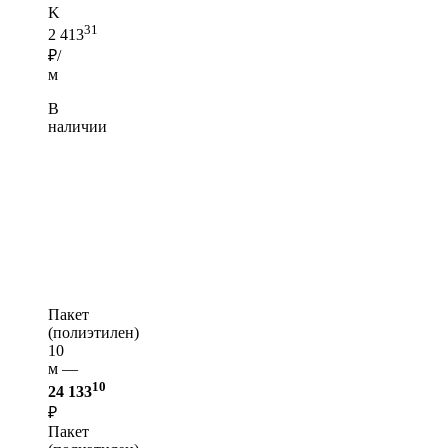
K
31
2 413
₽/
м
В
наличии
Пакет
(полиэтилен)
10
м —
10
24 133
₽
Пакет