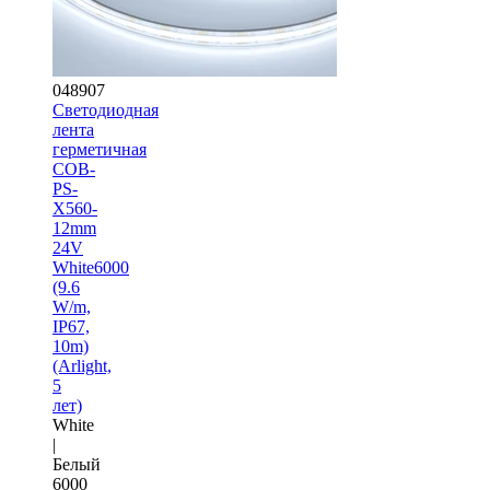
048907
Светодиодная
лента
герметичная
COB-
PS-
X560-
12mm
24V
White6000
(9.6
W/m,
IP67,
10m)
(Arlight,
5
лет)
White
|
Белый
6000