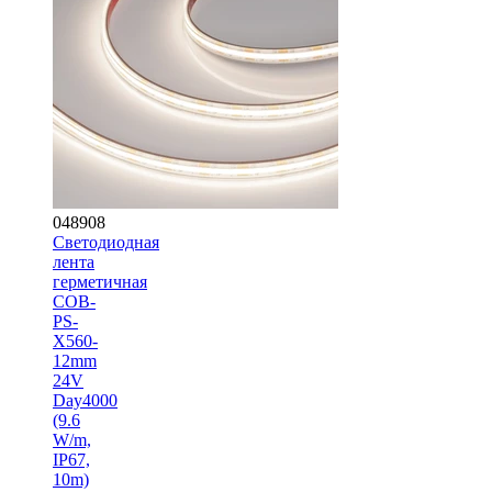
048908
Светодиодная
лента
герметичная
COB-
PS-
X560-
12mm
24V
Day4000
(9.6
W/m,
IP67,
10m)