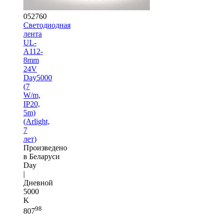
052760
Светодиодная
лента
UL-
A112-
8mm
24V
Day5000
(7
W/m,
IP20,
5m)
(Arlight,
7
лет)
Произведено
в Беларуси
Day
|
Дневной
5000
K
98
807