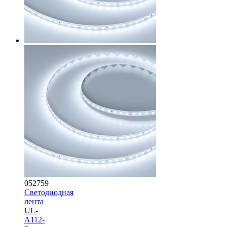
052759
Светодиодная
лента
UL-
A112-