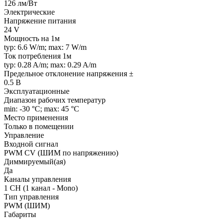
126 лм/Вт
Электрические
Напряжение питания
24 V
Мощность на 1м
typ: 6.6 W/m; max: 7 W/m
Ток потребления 1м
typ: 0.28 A/m; max: 0.29 A/m
Предельное отклонение напряжения ±
0.5 В
Эксплуатационные
Диапазон рабочих температур
min: -30 °C; max: 45 °C
Место применения
Только в помещении
Управление
Входной сигнал
PWM СV (ШИМ по напряжению)
Диммируемый(ая)
Да
Каналы управления
1 CH (1 канал - Mono)
Тип управления
PWM (ШИМ)
Габариты