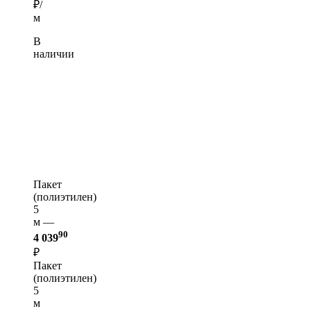
₽/
м
В
наличии
Пакет
(полиэтилен)
5
м —
90
4 039
₽
Пакет
(полиэтилен)
5
м