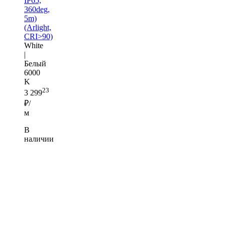
IP65,
360deg,
5m)
(Arlight,
CRI>90)
White
|
Белый
6000
K
23
3 299
₽/
м
В
наличии