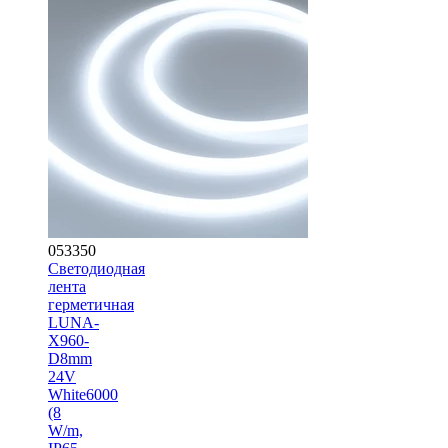
053350
Светодиодная
лента
герметичная
LUNA-
X960-
D8mm
24V
White6000
(8
W/m,