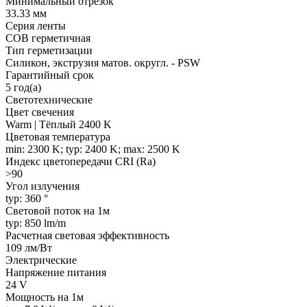
Минимальный отрезок
33.33 мм
Серия ленты
COB герметичная
Тип герметизации
Силикон, экструзия матов. округл. - PSW
Гарантийный срок
5 год(а)
Светотехнические
Цвет свечения
Warm | Тёплый 2400 K
Цветовая температура
min: 2300 K; typ: 2400 K; max: 2500 K
Индекс цветопередачи CRI (Ra)
>90
Угол излучения
typ: 360 °
Световой поток на 1м
typ: 850 lm/m
Расчетная световая эффективность
109 лм/Вт
Электрические
Напряжение питания
24 V
Мощность на 1м