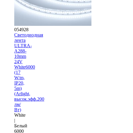
054928
Светодиодная
лента
ULTRA-
A288-
10mm
24V
White6000
(17
W/m,
IP20,
5m)
(Arlight,
высок.эфф.200
лм/
Вт)
White
|
Белый
6000