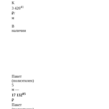
K
41
3 426
₽/
м
В
наличии
Пакет
(полиэтилен)
5
м —
05
17 132
₽
Пакет