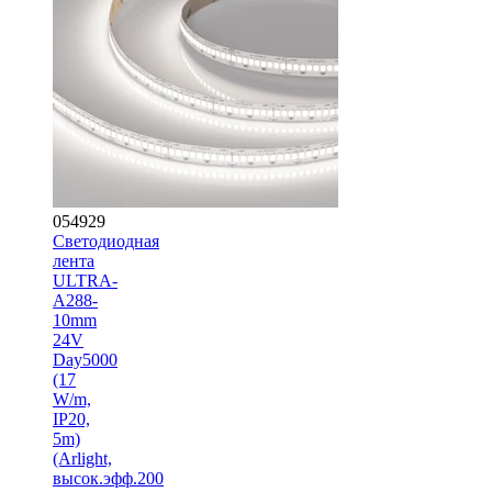
054929
Светодиодная
лента
ULTRA-
A288-
10mm
24V
Day5000
(17
W/m,
IP20,
5m)
(Arlight,
высок.эфф.200