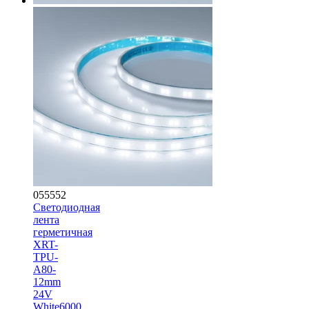
055552
Светодиодная
лента
герметичная
XRT-
TPU-
A80-
12mm
24V
White6000