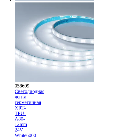
058699
Светодиодная
лента
герметичная
XRT-
TPU-
A80-
12mm
24V
White6000