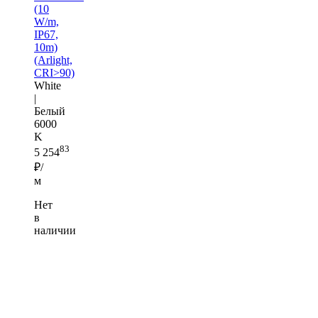
(10
W/m,
IP67,
10m)
(Arlight,
CRI>90)
White
|
Белый
6000
K
83
5 254
₽/
м
Нет
в
наличии