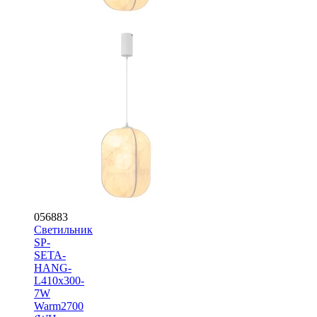
056883
Светильник
SP-
SETA-
HANG-
L410х300-
7W
Warm2700