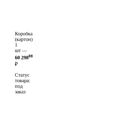
Коробка
(картон)
1
шт —
88
60 298
₽
Статус
товара:
под
заказ