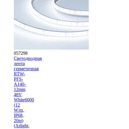
057298
Светодиодная
лента
герметичная
RTW-
PFS-
A140-
12mm
48V
White6000
(12
W/m,
IP68,
20m)
(Arlight,