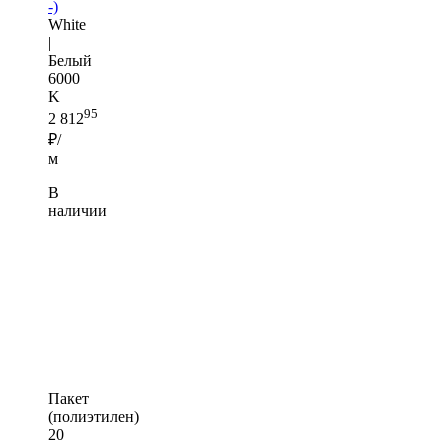
-)
White
|
Белый
6000
K
95
2 812
₽/
м
В
наличии
Пакет
(полиэтилен)
20