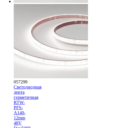
057299
Светодиодная
лента
герметичная
RTW-
PFS-
A140-
12mm
48V