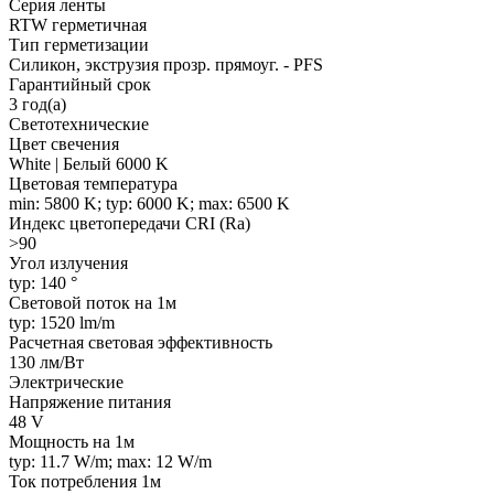
Серия ленты
RTW герметичная
Тип герметизации
Силикон, экструзия прозр. прямоуг. - PFS
Гарантийный срок
3 год(а)
Светотехнические
Цвет свечения
White | Белый 6000 K
Цветовая температура
min: 5800 K; typ: 6000 K; max: 6500 K
Индекс цветопередачи CRI (Ra)
>90
Угол излучения
typ: 140 °
Световой поток на 1м
typ: 1520 lm/m
Расчетная световая эффективность
130 лм/Вт
Электрические
Напряжение питания
48 V
Мощность на 1м
typ: 11.7 W/m; max: 12 W/m
Ток потребления 1м