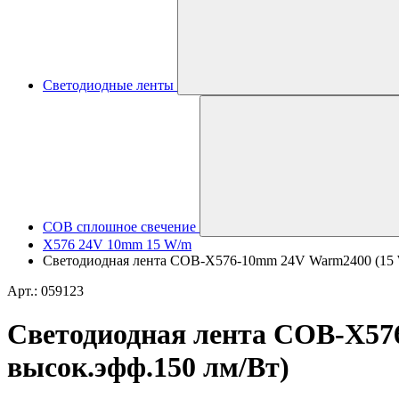
Светодиодные ленты
COB сплошное свечение
X576 24V 10mm 15 W/m
Светодиодная лента COB-X576-10mm 24V Warm2400 (15 W/m
Арт.: 059123
Светодиодная лента COB-X576
высок.эфф.150 лм/Вт)