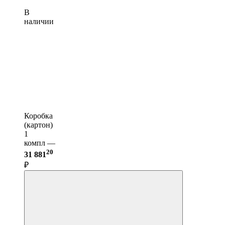
В
наличии
Коробка
(картон)
1
компл —
20
31 881
₽