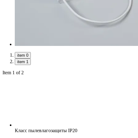
item 0
item 1
Item 1 of 2
Класс пылевлагозащиты
IP20