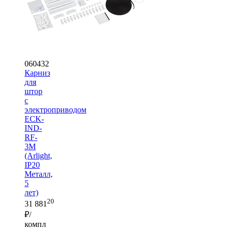
060432
Карниз
для
штор
с
электроприводом
ECK-
IND-
RF-
3M
(Arlight,
IP20
Металл,
5
лет)
20
31 881
₽/
компл