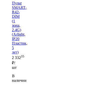
Пульт
SMART-
R42-
DIM
(1
зона,
2.4G)
(Arlight,
IP20
Пластик,
5
лет)
35
2 332
₽/
шт
В
наличии