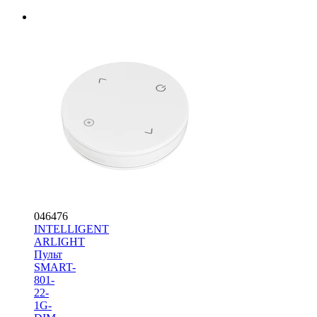
046476
INTELLIGENT
ARLIGHT
Пульт
SMART-
801-
22-
1G-