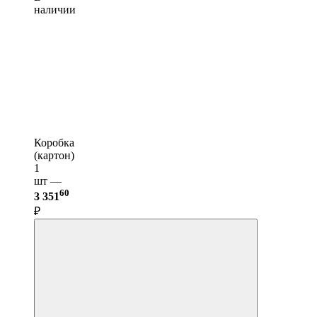
наличии
Коробка
(картон)
1
шт —
60
3 351
₽