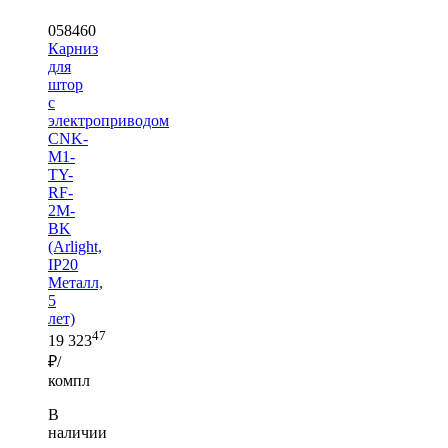
058460
Карниз
для
штор
с
электроприводом
CNK-
M1-
TY-
RF-
2M-
BK
(Arlight,
IP20
Металл,
5
лет)
47
19 323
₽/
компл
В
наличии