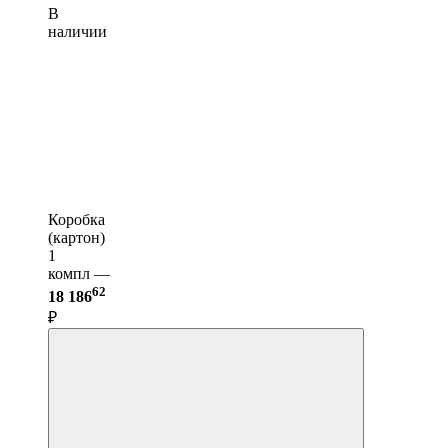
В
наличии
Коробка
(картон)
1
компл —
62
18 186
₽