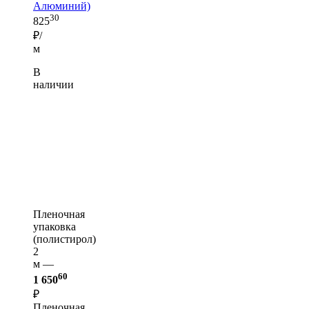
Алюминий)
30
825
₽/
м
В
наличии
Пленочная
упаковка
(полистирол)
2
м —
60
1 650
₽
Пленочная