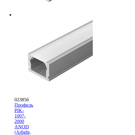
023856
Профиль
PIK-
1007-
2000
ANOD
(Arlight,