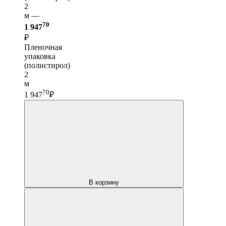
2
м —
70
1 947
₽
Пленочная
упаковка
(полистирол)
2
м
70
1 947
₽
В корзину