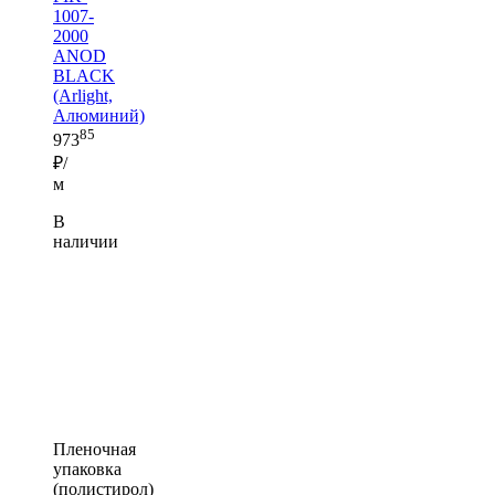
1007-
2000
ANOD
BLACK
(Arlight,
Алюминий)
85
973
₽/
м
В
наличии
Пленочная
упаковка
(полистирол)