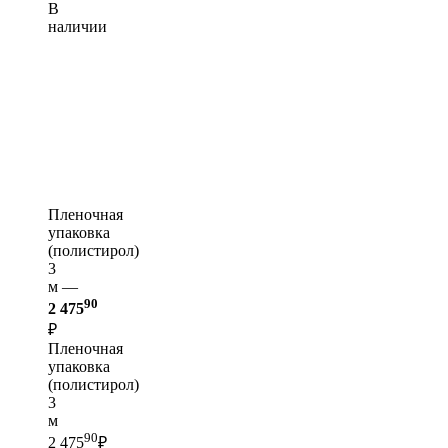
В
наличии
Пленочная
упаковка
(полистирол)
3
м —
90
2 475
₽
Пленочная
упаковка
(полистирол)
3
м
90
2 475
₽