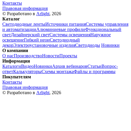
Контакты
Правовая информация
© Разработано в
Arlight
, 2026
Каталог
Светодиодные ленты
Источники питания
Системы управления
и автоматизации
Алюминиевые профили
Функциональный
свет
Дизайнерский свет
Системы освещения
Наружное
освещение
Гибкий неон
Светодиодный
декор
Электроустановочные изделия
Светодиоды
Новинки
О компании
О нас
Производство
Новости
Проекты
Информация
Каталоги
Видео
Новинки
Архив вебинаров
Статьи
Вопрос-
ответ
Калькуляторы
Схемы монтажа
Файлы и программы
Покупателям
Контакты
Правовая информация
© Разработано в
Arlight
, 2026