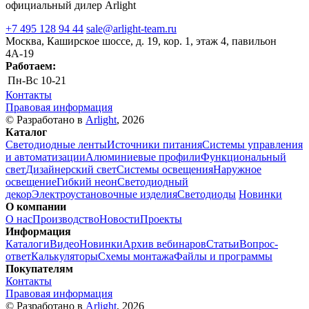
официальный дилер Arlight
+7 495 128 94 44
sale@arlight-team.ru
Москва, Каширское шоссе, д. 19, кор. 1, этаж 4, павильон
4А-19
Работаем:
Пн-Вс
10-21
Контакты
Правовая информация
© Разработано в
Arlight
, 2026
Каталог
Светодиодные ленты
Источники питания
Системы управления
и автоматизации
Алюминиевые профили
Функциональный
свет
Дизайнерский свет
Системы освещения
Наружное
освещение
Гибкий неон
Светодиодный
декор
Электроустановочные изделия
Светодиоды
Новинки
О компании
О нас
Производство
Новости
Проекты
Информация
Каталоги
Видео
Новинки
Архив вебинаров
Статьи
Вопрос-
ответ
Калькуляторы
Схемы монтажа
Файлы и программы
Покупателям
Контакты
Правовая информация
© Разработано в
Arlight
, 2026