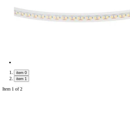
item 0
item 1
Item 1 of 2