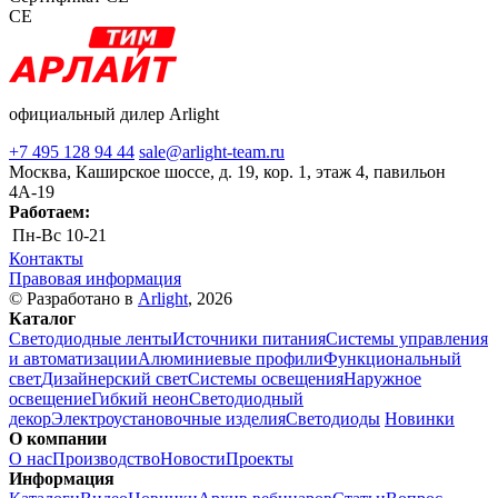
CE
официальный дилер Arlight
+7 495 128 94 44
sale@arlight-team.ru
Москва, Каширское шоссе, д. 19, кор. 1, этаж 4, павильон
4А-19
Работаем:
Пн-Вс
10-21
Контакты
Правовая информация
© Разработано в
Arlight
, 2026
Каталог
Светодиодные ленты
Источники питания
Системы управления
и автоматизации
Алюминиевые профили
Функциональный
свет
Дизайнерский свет
Системы освещения
Наружное
освещение
Гибкий неон
Светодиодный
декор
Электроустановочные изделия
Светодиоды
Новинки
О компании
О нас
Производство
Новости
Проекты
Информация