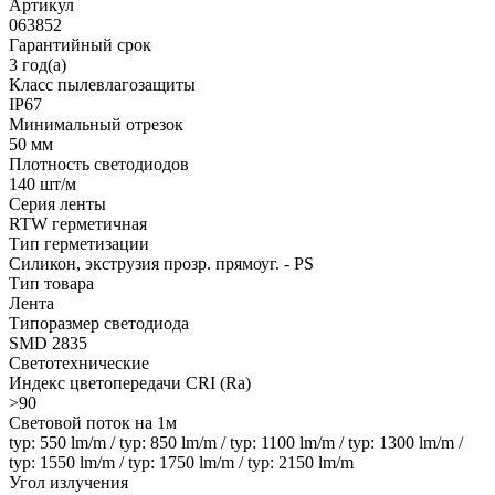
Артикул
063852
Гарантийный срок
3 год(а)
Класс пылевлагозащиты
IP67
Минимальный отрезок
50 мм
Плотность светодиодов
140 шт/м
Серия ленты
RTW герметичная
Тип герметизации
Силикон, экструзия прозр. прямоуг. - PS
Тип товара
Лента
Типоразмер светодиода
SMD 2835
Светотехнические
Индекс цветопередачи CRI (Ra)
>90
Световой поток на 1м
typ: 550 lm/m / typ: 850 lm/m / typ: 1100 lm/m / typ: 1300 lm/m /
typ: 1550 lm/m / typ: 1750 lm/m / typ: 2150 lm/m
Угол излучения