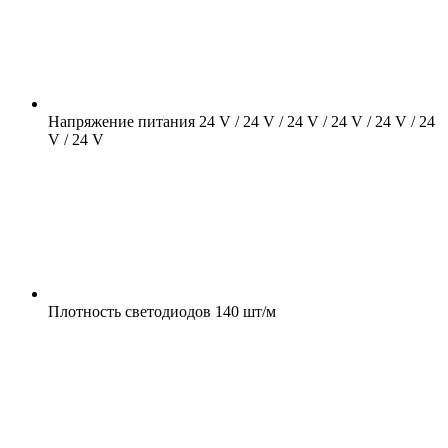
Напряжение питания
24 V / 24 V / 24 V / 24 V / 24 V / 24
V / 24 V
Плотность светодиодов
140 шт/м