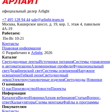
официальный дилер Arlight
+7 495 128 94 44
sale@arlight-team.ru
Москва, Каширское шоссе, д. 19, кор. 1, этаж 4, павильон
4А-19
Работаем:
Пн-Вс
10-21
Контакты
Правовая информация
© Разработано в
Arlight
, 2026
Каталог
Светодиодные ленты
Источники питания
Системы управления
и автоматизации
Алюминиевые профили
Функциональный
свет
Дизайнерский свет
Системы освещения
Наружное
освещение
Гибкий неон
Светодиодный
декор
Электроустановочные изделия
Светодиоды
Новинки
О компании
О нас
Производство
Новости
Проекты
Информация
Каталоги
Видео
Новинки
Архив вебинаров
Статьи
Вопрос-
ответ
Калькуляторы
Схемы монтажа
Файлы и программы
Покупателям
Контакты