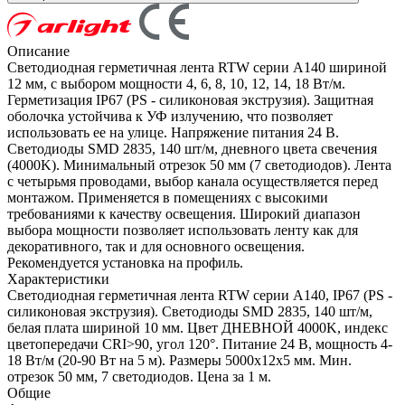
Описание
Светодиодная герметичная лента RTW серии A140 шириной
12 мм, с выбором мощности 4, 6, 8, 10, 12, 14, 18 Вт/м.
Герметизация IP67 (PS - силиконовая экструзия). Защитная
оболочка устойчива к УФ излучению, что позволяет
использовать ее на улице. Напряжение питания 24 В.
Светодиоды SMD 2835, 140 шт/м, дневного цвета свечения
(4000K). Минимальный отрезок 50 мм (7 светодиодов). Лента
с четырьмя проводами, выбор канала осуществляется перед
монтажом. Применяется в помещениях с высокими
требованиями к качеству освещения. Широкий диапазон
выбора мощности позволяет использовать ленту как для
декоративного, так и для основного освещения.
Рекомендуется установка на профиль.
Характеристики
Светодиодная герметичная лента RTW серии A140, IP67 (PS -
силиконовая экструзия). Светодиоды SMD 2835, 140 шт/м,
белая плата шириной 10 мм. Цвет ДНЕВНОЙ 4000K, индекс
цветопередачи CRI>90, угол 120°. Питание 24 В, мощность 4-
18 Вт/м (20-90 Вт на 5 м). Размеры 5000x12x5 мм. Мин.
отрезок 50 мм, 7 светодиодов. Цена за 1 м.
Общие