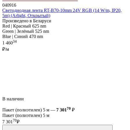
040916
Светодиодная лента RT-B70-10mm 24V RGB (14 W/m, IP20,
5m) (Arlight, Открытый)
Произведено в Беларуси
Red | Красный 625 nm
Green | Зелёный 525 nm
Blue | Синий 470 nm
34
1 460
₽/м
В наличии
70
Пакет (полиэтилен) 5 м —
7 301
₽
Пакет (полиэтилен) 5 м
70
7 301
₽