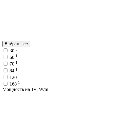
Выбрать все
3
30
1
60
1
70
1
84
1
120
1
168
Мощность на 1м, W/m