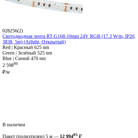
028256(2)
Светодиодная лента RT-G168-10mm 24V RGB (17.3 W/m, IP20,
3838, 5m) (Arlight, Открытый)
Red | Красный 625 nm
Green | Зелёный 525 nm
Blue | Синий 470 nm
99
2 598
₽/м
В наличии
95
Пакет (полиэтилен) 5 м —
12 994
₽