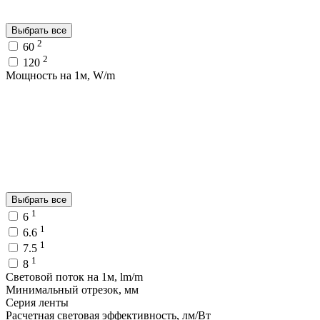
Выбрать все
2
60
2
120
Мощность на 1м, W/m
Выбрать все
1
6
1
6.6
1
7.5
1
8
Световой поток на 1м, lm/m
Минимальный отрезок, мм
Серия ленты
Расчетная световая эффективность, лм/Вт