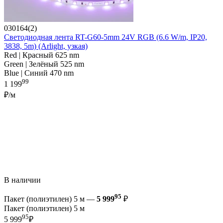
030164(2)
Светодиодная лента RT-G60-5mm 24V RGB (6.6 W/m, IP20,
3838, 5m) (Arlight, узкая)
Red | Красный 625 nm
Green | Зелёный 525 nm
Blue | Синий 470 nm
99
1 199
₽/м
В наличии
95
Пакет (полиэтилен) 5 м —
5 999
₽
Пакет (полиэтилен) 5 м
95
5 999
₽