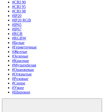
#CRI 90
#CRI 95
#CRI 98
#IP20
#IP20 RGB
#IP65
#IP67
#RGB
#RGBW
#Белые
#Герметичные
#Желтые
#Зеленые
#Красные
#Мультибелая
#Оранжевые
#Открытые
#Розовые
#Синие
#Узкие
#Широкие