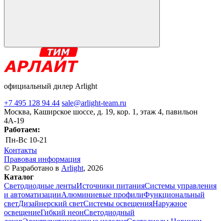
официальный дилер Arlight
+7 495 128 94 44
sale@arlight-team.ru
Москва, Каширское шоссе, д. 19, кор. 1, этаж 4, павильон
4А-19
Работаем:
Пн-Вс
10-21
Контакты
Правовая информация
© Разработано в
Arlight
, 2026
Каталог
Светодиодные ленты
Источники питания
Системы управления
и автоматизации
Алюминиевые профили
Функциональный
свет
Дизайнерский свет
Системы освещения
Наружное
освещение
Гибкий неон
Светодиодный