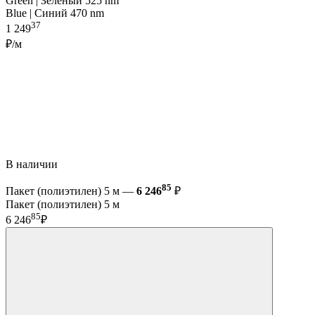
Green | Зелёный 525 nm
Blue | Синий 470 nm
37
1 249
₽/м
В наличии
85
Пакет (полиэтилен) 5 м —
6 246
₽
Пакет (полиэтилен) 5 м
85
6 246
₽