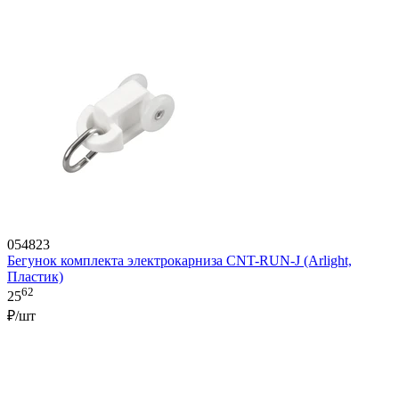
054823
Бегунок комплекта электрокарниза CNT-RUN-J (Arlight,
Пластик)
62
25
₽/шт