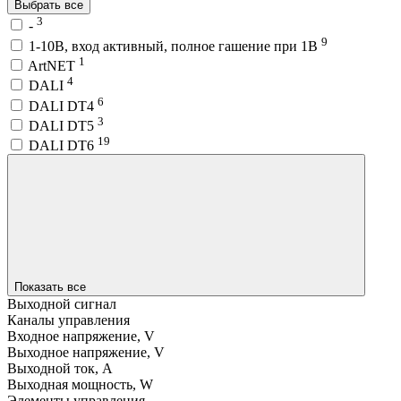
Выбрать все
3
-
9
1-10В, вход активный, полное гашение при 1В
1
ArtNET
4
DALI
6
DALI DT4
3
DALI DT5
19
DALI DT6
Показать все
Выходной сигнал
Каналы управления
Входное напряжение, V
Выходное напряжение, V
Выходной ток, A
Выходная мощность, W
Элементы управления