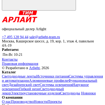
официальный дилер Arlight
+7 495 128 94 44
sale@arlight-team.ru
Москва, Каширское шоссе, д. 19, кор. 1, этаж 4, павильон
4А-19
Работаем:
Пн-Вс
10-21
Контакты
Правовая информация
© Разработано в
Arlight
, 2026
Каталог
Светодиодные ленты
Источники питания
Системы управления
и автоматизации
Алюминиевые профили
Функциональный
свет
Дизайнерский свет
Системы освещения
Наружное
освещение
Гибкий неон
Светодиодный
декор
Электроустановочные изделия
Светодиоды
Новинки
О компании
О нас
Производство
Новости
Проекты