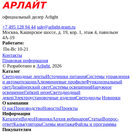
официальный дилер Arlight
+7 495 128 94 44
sale@arlight-team.ru
Москва, Каширское шоссе, д. 19, кор. 1, этаж 4, павильон
4А-19
Работаем:
Пн-Вс
10-21
Контакты
Правовая информация
© Разработано в
Arlight
, 2026
Каталог
Светодиодные ленты
Источники питания
Системы управления
и автоматизации
Алюминиевые профили
Функциональный
свет
Дизайнерский свет
Системы освещения
Наружное
освещение
Гибкий неон
Светодиодный
декор
Электроустановочные изделия
Светодиоды
Новинки
О компании
О нас
Производство
Новости
Проекты
Информация
Каталоги
Видео
Новинки
Архив вебинаров
Статьи
Вопрос-
ответ
Калькуляторы
Схемы монтажа
Файлы и программы
Покупателям