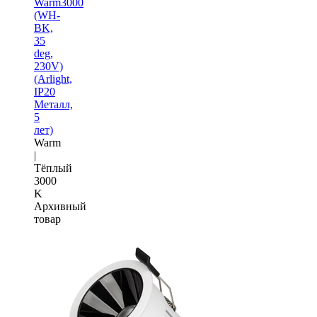
Warm3000
(WH-
BK,
35
deg,
230V)
(Arlight,
IP20
Металл,
5
лет)
Warm
|
Тёплый
3000
K
Архивный
товар