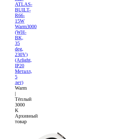
ATLAS-
BUILT-
R66-
15W
Warm3000
(WH-
BK,
35
deg,
230V)
(Arlight,
IP20
Металл,
5
лет)
Warm
|
Тёплый
3000
K
Архивный
товар