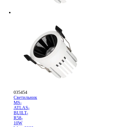
035454
Светильник
MS-
ATLAS-
BUILT-
R58-
10W