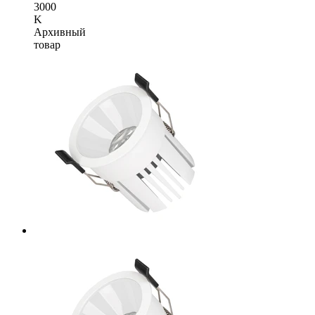
3000
K
Архивный
товар