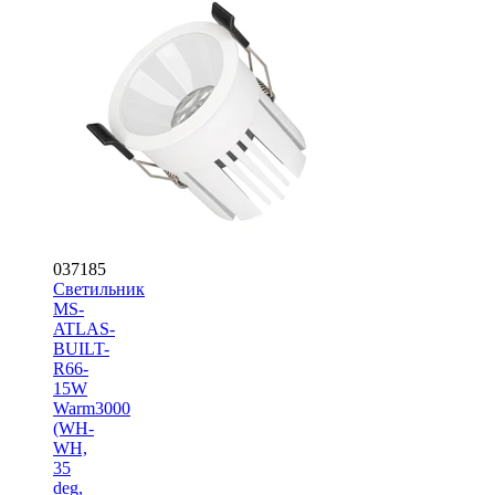
037185
Светильник
MS-
ATLAS-
BUILT-
R66-
15W
Warm3000
(WH-
WH,
35
deg,