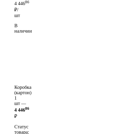
86
4 446
₽/
шт
В
наличии
Коробка
(картон)
1
шт —
86
4 446
₽
Статус
товара: