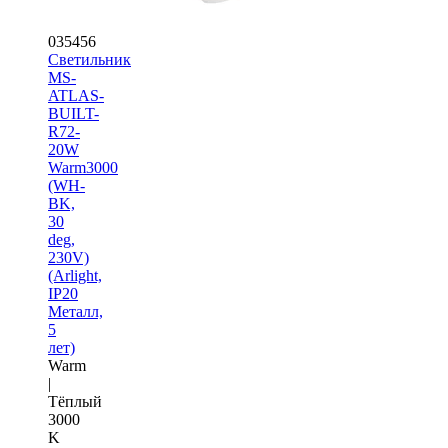
035456
Светильник
MS-
ATLAS-
BUILT-
R72-
20W
Warm3000
(WH-
BK,
30
deg,
230V)
(Arlight,
IP20
Металл,
5
лет)
Warm
|
Тёплый
3000
K