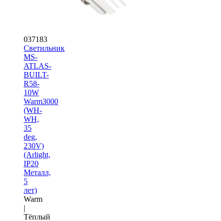
037183
Светильник
MS-
ATLAS-
BUILT-
R58-
10W
Warm3000
(WH-
WH,
35
deg,
230V)
(Arlight,
IP20
Металл,
5
лет)
Warm
|
Тёплый