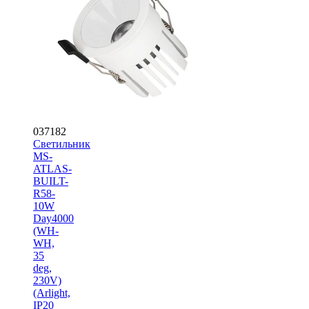
037182
Светильник
MS-
ATLAS-
BUILT-
R58-
10W
Day4000
(WH-
WH,
35
deg,
230V)
(Arlight,
IP20