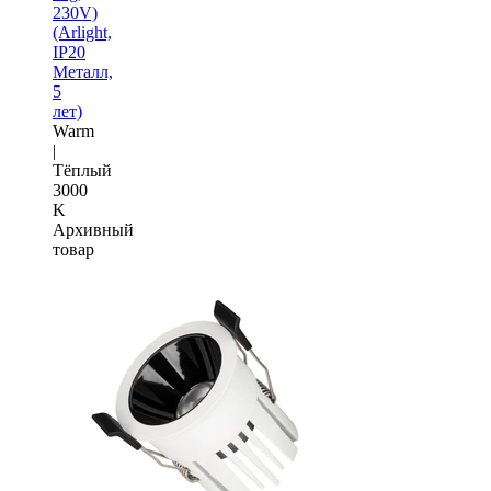
230V)
(Arlight,
IP20
Металл,
5
лет)
Warm
|
Тёплый
3000
K
Архивный
товар