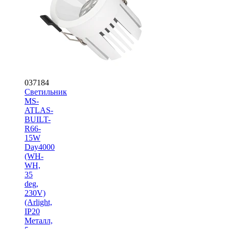
037184
Светильник
MS-
ATLAS-
BUILT-
R66-
15W
Day4000
(WH-
WH,
35
deg,
230V)
(Arlight,
IP20
Металл,