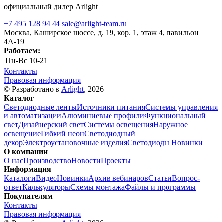
официальный дилер Arlight
+7 495 128 94 44
sale@arlight-team.ru
Москва, Каширское шоссе, д. 19, кор. 1, этаж 4, павильон
4А-19
Работаем:
Пн-Вс
10-21
Контакты
Правовая информация
© Разработано в
Arlight
, 2026
Каталог
Светодиодные ленты
Источники питания
Системы управления
и автоматизации
Алюминиевые профили
Функциональный
свет
Дизайнерский свет
Системы освещения
Наружное
освещение
Гибкий неон
Светодиодный
декор
Электроустановочные изделия
Светодиоды
Новинки
О компании
О нас
Производство
Новости
Проекты
Информация
Каталоги
Видео
Новинки
Архив вебинаров
Статьи
Вопрос-
ответ
Калькуляторы
Схемы монтажа
Файлы и программы
Покупателям
Контакты
Правовая информация