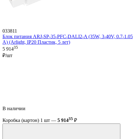
033811
Блок питания ARJ-SP-35-PFC-DALI2-A (35W, 3-40V, 0.7-1.05
A) (Arlight, IP20 Пластик, 5 лет)
35
5 914
₽/шт
В наличии
35
Коробка (картон) 1 шт —
5 914
₽