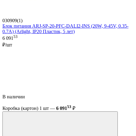
030909(1)
Блок питания ARJ-SP-20-PFC-DALI2-INS (20W, 9-45V, 0.35-
0.7A) (Arlight, IP20 Пластик, 5 лет)
53
6 091
₽/шт
В наличии
53
Коробка (картон) 1 шт —
6 091
₽