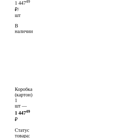
49
1 447
₽/
шт
В
наличии
Коробка
(картон)
1
шт —
49
1 447
₽
Статус
товара: