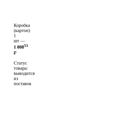
Коробка
(картон)
1
шт —
53
1 808
₽
Статус
товара:
выводится
из
поставок