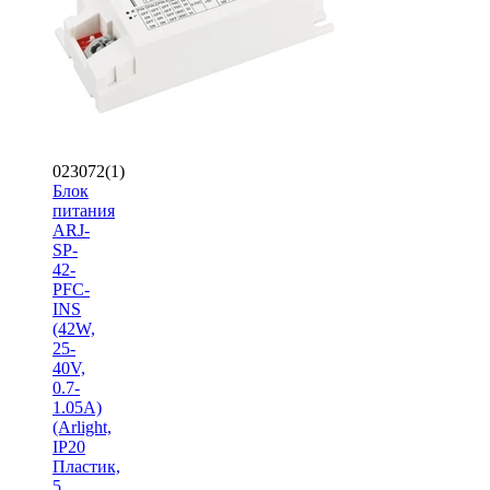
023072(1)
Блок
питания
ARJ-
SP-
42-
PFC-
INS
(42W,
25-
40V,
0.7-
1.05A)
(Arlight,
IP20
Пластик,
5