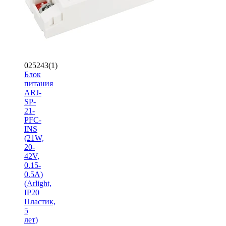
025243(1)
Блок
питания
ARJ-
SP-
21-
PFC-
INS
(21W,
20-
42V,
0.15-
0.5A)
(Arlight,
IP20
Пластик,
5
лет)