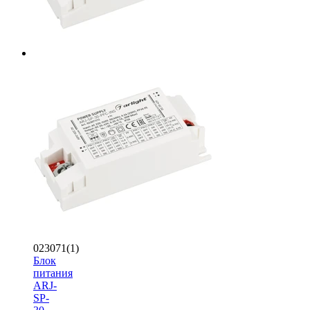
023071(1)
Блок
питания
ARJ-
SP-