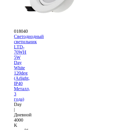
018040
Светодиодный
светильник
LTD-
70WH
5W
Day
White
120deg
(Arlight,
IP40
Металл,
3
года)
Day
|
Дневной
4000
K