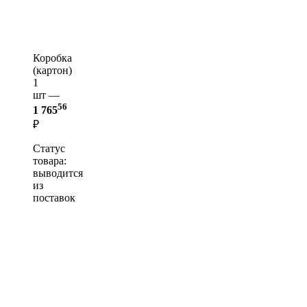
Коробка
(картон)
1
шт —
56
1 765
₽
Статус
товара:
выводится
из
поставок