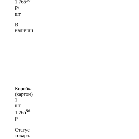
56
1 765
₽/
шт
В
наличии
Коробка
(картон)
1
шт —
56
1 765
₽
Статус
товара: