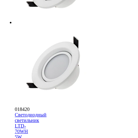
018420
Светодиодный
светильник
LTD-
70WH
5W