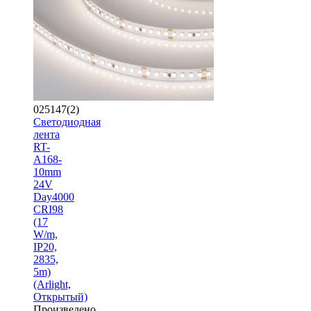
025147(2)
Светодиодная
лента
RT-
A168-
10mm
24V
Day4000
CRI98
(17
W/m,
IP20,
2835,
5m)
(Arlight,
Открытый)
Произведено