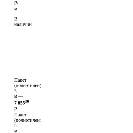
₽/
м
В
наличии
Пакет
(полиэтилен)
5
м —
30
7 855
₽
Пакет
(полиэтилен)
5
м