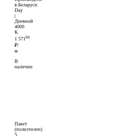
в Беларуси
Day
|
Дневной
4000
K
06
1 571
₽/
м
В
наличии
Пакет
(полиэтилен)
5