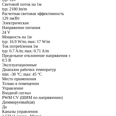
Световой поток на 1м
typ: 2180 lm/m
Расчетная световая эффективность
129 лм/Вт
Электрические
Напряжение питания
24 V
Мощность на 1м
typ: 16.9 W/m; max: 17 W/m
Ток потребления 1м
typ: 0.7 A/m; max: 0.71 A/m
Предельное отклонение напряжения ±
0.5 В
Эксплуатационные
Диапазон рабочих температур
min: -30 °C; max: 45 °C
Место применения
Только в помещении
Управление
Входной сигнал
PWM СV (ШИМ по напряжению)
Диммируемый(ая)
Да
Каналы управления