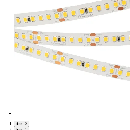
item 0
item 1