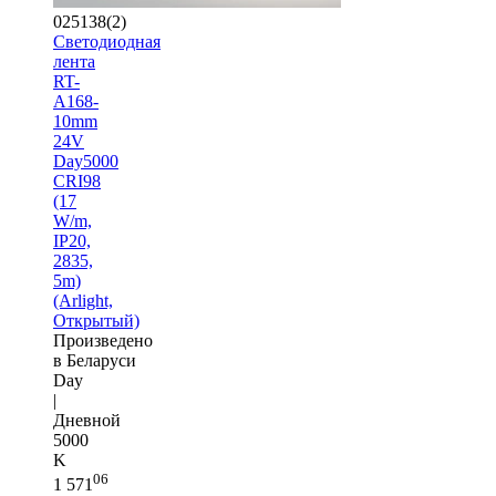
025138(2)
Светодиодная
лента
RT-
A168-
10mm
24V
Day5000
CRI98
(17
W/m,
IP20,
2835,
5m)
(Arlight,
Открытый)
Произведено
в Беларуси
Day
|
Дневной
5000
K
06
1 571