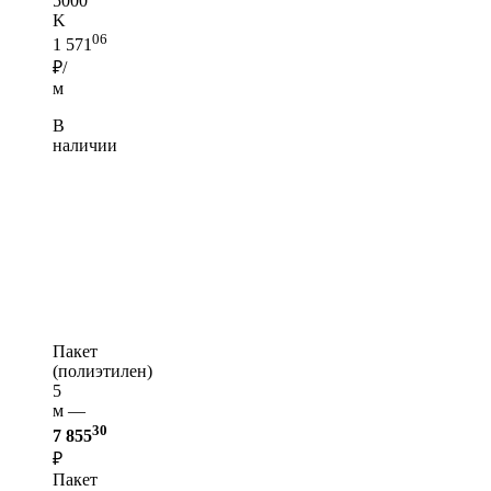
5000
K
06
1 571
₽/
м
В
наличии
Пакет
(полиэтилен)
5
м —
30
7 855
₽
Пакет