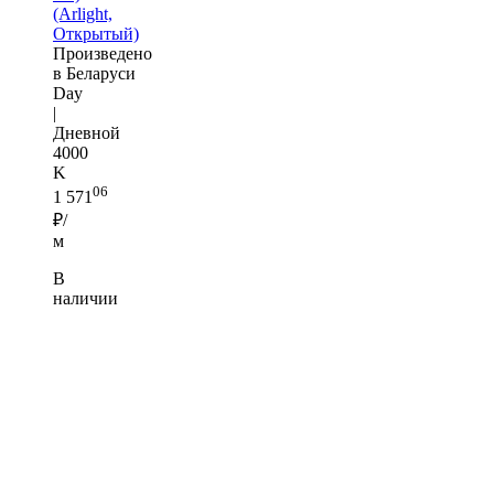
(Arlight,
Открытый)
Произведено
в Беларуси
Day
|
Дневной
4000
K
06
1 571
₽/
м
В
наличии