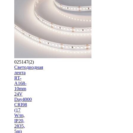
025147(2)
Светодиодная
лента
RT-
A168-
10mm
24V
Day4000
CRI98
(17
W/m,
IP20,
2835,
5m)