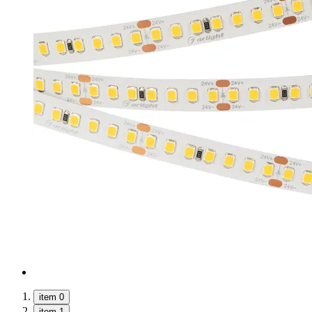
item 0
item 1