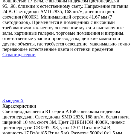
мощностью 17 Вт/м, с высоким индексом цветопередачи
95...98, близким к естественному свету. Напряжение питания
24 В. Светодиоды SMD 2835, 168 шт/м, дневного цвета
свечения (4000K). Минимальный отрезок 41.67 мм (7
светодиодов). Применяется в помещениях с высокими
требованиями к качеству освещения: музеи и выставочные
залы, картинные галереи, торговые помещения и витрины,
ответственные участки производства, детские комнаты и
другие объекты, где требуется освещение, максимально точно
передающее естественные цвета и оттенки предметов.
Страница серии
8 моделей
Характеристики
Светодиодная лента RT серии A168 с высоким индексом
цветопередачи. Светодиоды SMD 2835, 168 шт/м, белая плата
шириной 10 мм, скотч 3М. Цвет ДНЕВНОЙ 4000K, индекс
цветопередачи CRI>95...98, угол 120°. Питание 24 В,
мощность 17 Вт/м (85 Вт на 5 м). Размеры 5000х10х1.5 мм.