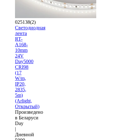
025138(2)
Светодиодная
лента
RT-
A168-
10mm
24V
Day5000
CRI98
(17
W/m,
IP20,
2835,
5m)
(Arlight,
Открытый)
Произведено
в Беларуси
Day
|
Дневной