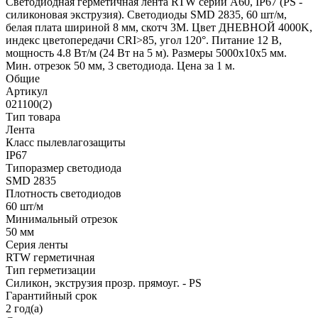
Светодиодная герметичная лента RTW серии A60, IP67 (PS -
силиконовая экструзия). Светодиоды SMD 2835, 60 шт/м,
белая плата шириной 8 мм, скотч 3M. Цвет ДНЕВНОЙ 4000K,
индекс цветопередачи CRI>85, угол 120°. Питание 12 В,
мощность 4.8 Вт/м (24 Вт на 5 м). Размеры 5000x10x5 мм.
Мин. отрезок 50 мм, 3 светодиода. Цена за 1 м.
Общие
Артикул
021100(2)
Тип товара
Лента
Класс пылевлагозащиты
IP67
Типоразмер светодиода
SMD 2835
Плотность светодиодов
60 шт/м
Минимальный отрезок
50 мм
Серия ленты
RTW герметичная
Тип герметизации
Силикон, экструзия прозр. прямоуг. - PS
Гарантийный срок
2 год(а)