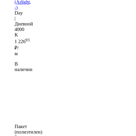
(Arlight,
-)
Day
|
Дневной
4000
K
93
1 226
₽/
м
В
наличии
Пакет
(полиэтилен)