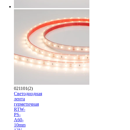
021101(2)
Светодиодная
лента
герметичная
RTW-
PS-
A60-
10mm