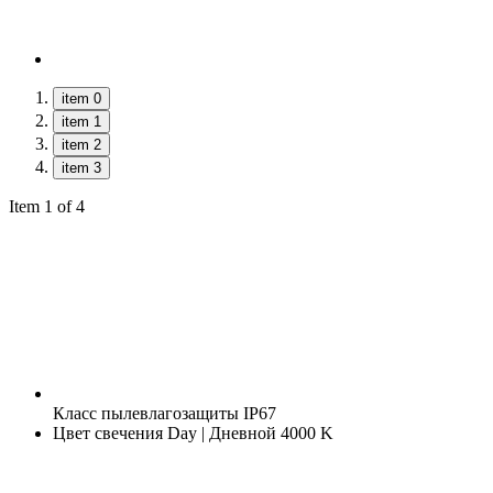
item 0
item 1
item 2
item 3
Item 1 of 4
Класс пылевлагозащиты
IP67
Цвет свечения
Day | Дневной 4000 K