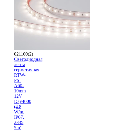
021100(2)
Светодиодная
лента
герметичная
RTW-
PS-
A60-
10mm
12V
Day4000
(4.8
W/m,
IP67,
2835,
5m)