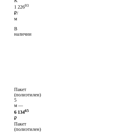
K
93
1 226
₽/
м
В
наличии
Пакет
(полиэтилен)
5
м —
65
6 134
₽
Пакет
(полиэтилен)