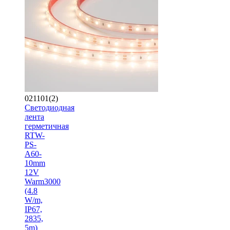
021101(2)
Светодиодная
лента
герметичная
RTW-
PS-
A60-
10mm
12V
Warm3000
(4.8
W/m,
IP67,
2835,
5m)