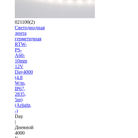
021100(2)
Светодиодная
лента
герметичная
RTW-
PS-
A60-
10mm
12V
Day4000
(4.8
W/m,
IP67,
2835,
5m)
(Arlight,
-)
Day
|
Дневной
4000