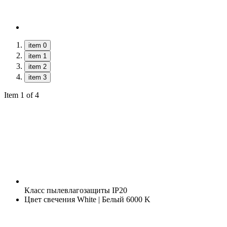
item 0
item 1
item 2
item 3
Item 1 of 4
Класс пылевлагозащиты
IP20
Цвет свечения
White | Белый 6000 K