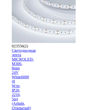
023556(2)
Светодиодная
лента
MICROLED-
M300-
8mm
24V
White6000
(8
W/m,
IP20,
2216,
5m)
(Arlight,
Открытый)