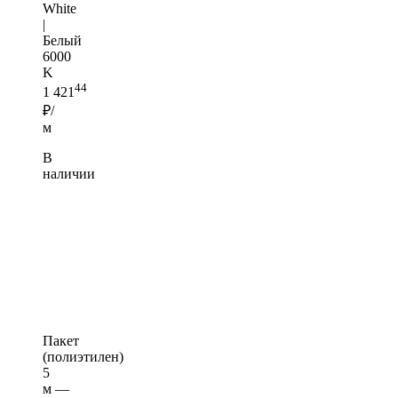
White
|
Белый
6000
K
44
1 421
₽/
м
В
наличии
Пакет
(полиэтилен)
5
м —