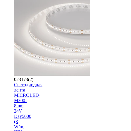
023173(2)
Светодиодная
лента
MICROLED-
M300-
8mm
24V
Day5000
(8
W/m,