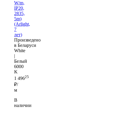
W/m,
IP20,
2835,
5m)
(Arlight,
7
лет)
Произведено
в Беларуси
White
|
Белый
6000
K
25
1 496
₽/
м
В
наличии