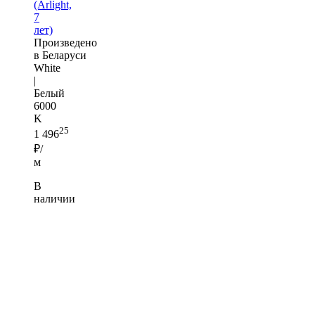
(Arlight,
7
лет)
Произведено
в Беларуси
White
|
Белый
6000
K
25
1 496
₽/
м
В
наличии