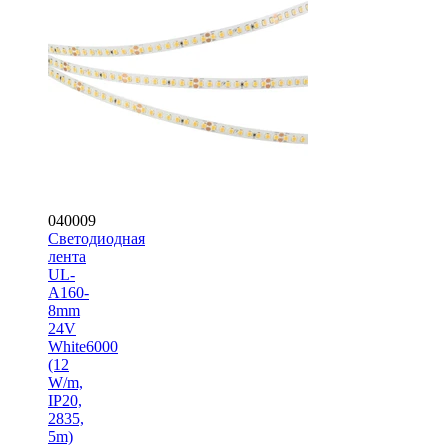
040009
Светодиодная
лента
UL-
A160-
8mm
24V
White6000
(12
W/m,
IP20,
2835,
5m)