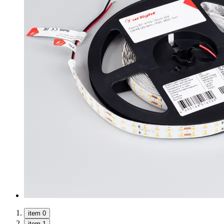
item 0
item 1