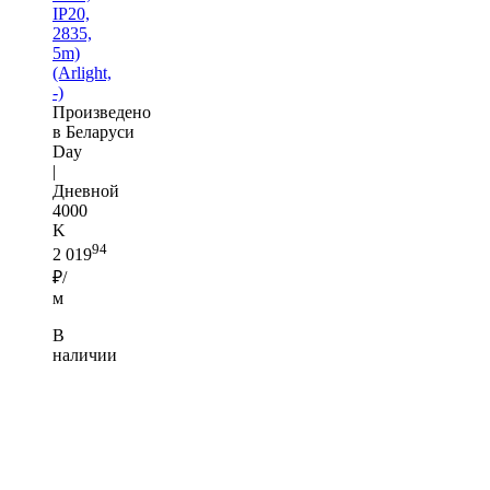
IP20,
2835,
5m)
(Arlight,
-)
Произведено
в Беларуси
Day
|
Дневной
4000
K
94
2 019
₽/
м
В
наличии