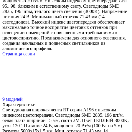
мощностью 20 Вт/м, с высоким индексом цветопередачи CRI
95...98, близким к естественному свету. Светодиоды SMD
2835, 196 шт/м, теплого цвета свечения (3000K). Напряжение
питания 24 В. Минимальный отрезок 71.43 мм (14
светодиодов). Высокий индекс цветопередачи обеспечивает
максимально точное восприятие цветовых оттенков при
освещении помещений с повышенными требованиями к
цветовосприятию. Предназначена для основного освещения,
создания накладных и подвесных светильников из
алюминиевого профиля.
Страница серии
9 моделей
Характеристики
Светодиодная широкая лента RT серии A196 с высоким
индексом цветопередачи. Светодиоды SMD 2835, 196 шт/м,
белая плата шириной 15 мм, скотч 3М. Цвет ТЕПЛЫЙ 3000K,
угол 120°. Питание 24 В, мощность 20 Вт/м (100 Вт на 5 м).
Размеры 5000х15х1.5 мм. Мин. отрезок 71.43 мм, 14