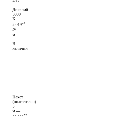
Day
|
Дневной
5000
K
94
2 019
₽/
м
В
наличии
Пакет
(полиэтилен)
5
м —
70