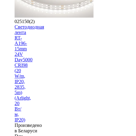
025150(2)
Светодиодная
лента
RT-
A196-
15mm
24V
Day5000
CRI98
(20
W/m,
IP20,
2835,
5m)
(Arlight,
20
Вт/
м,
IP20)
Произведено
в Беларуси