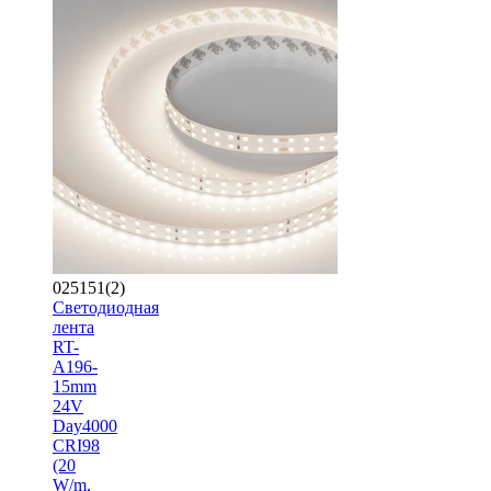
025151(2)
Светодиодная
лента
RT-
A196-
15mm
24V
Day4000
CRI98
(20
W/m,