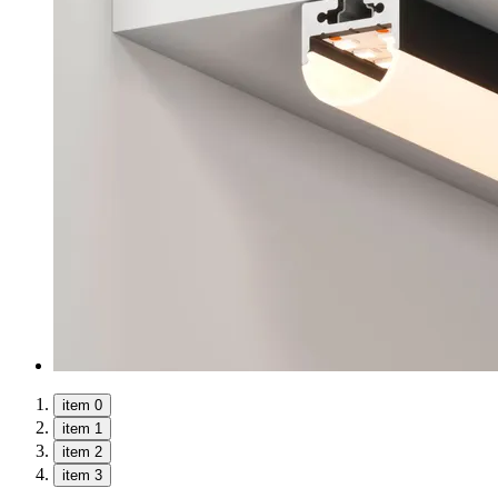
item 0
item 1
item 2
item 3