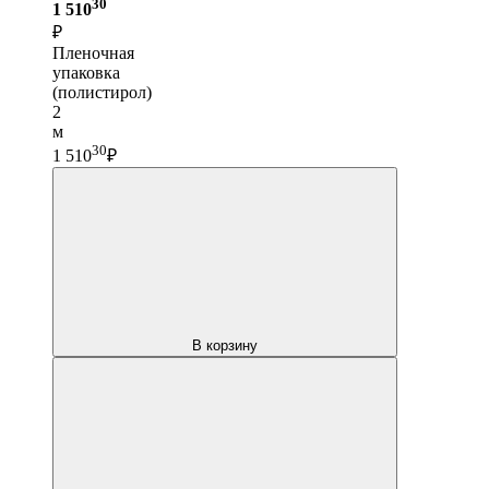
30
1 510
₽
Пленочная
упаковка
(полистирол)
2
м
30
1 510
₽
В корзину