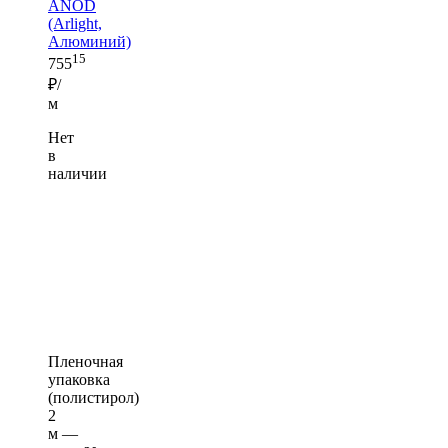
ANOD
(Arlight,
Алюминий)
15
755
₽/
м
Нет
в
наличии
Пленочная
упаковка
(полистирол)
2
м —