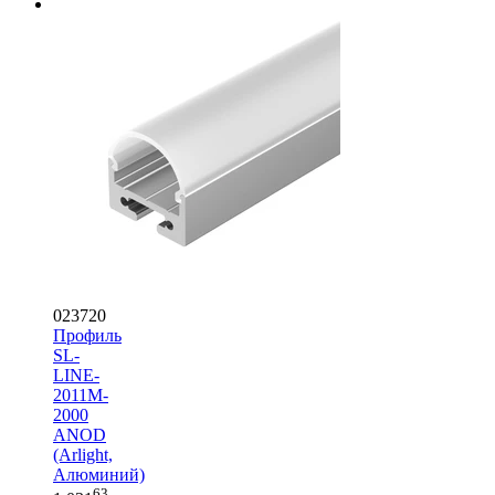
023720
Профиль
SL-
LINE-
2011M-
2000
ANOD
(Arlight,
Алюминий)
63