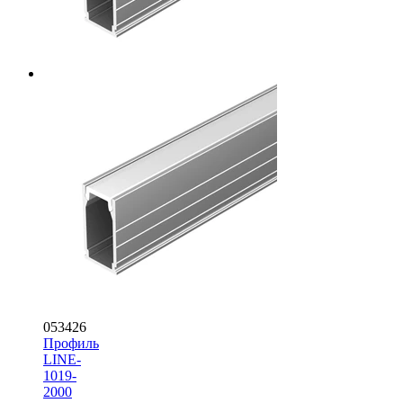
053426
Профиль
LINE-
1019-
2000