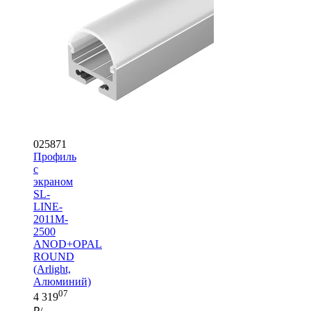
025871
Профиль
с
экраном
SL-
LINE-
2011M-
2500
ANOD+OPAL
ROUND
(Arlight,
Алюминий)
07
4 319