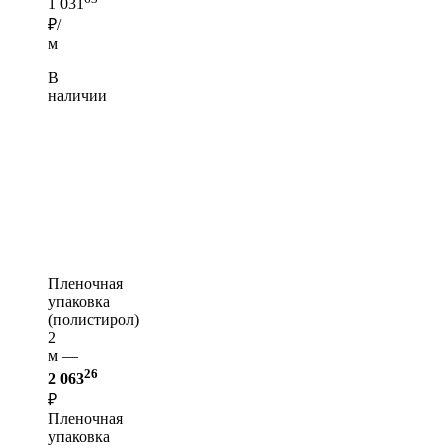
1 031
₽/
м
В
наличии
Пленочная
упаковка
(полистирол)
2
м —
26
2 063
₽
Пленочная
упаковка