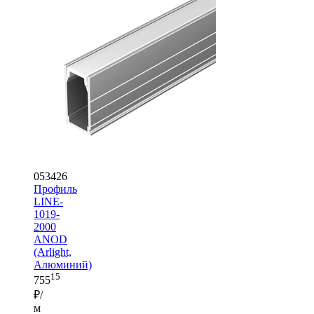
053426
Профиль
LINE-
1019-
2000
ANOD
(Arlight,
Алюминий)
15
755
₽/
м