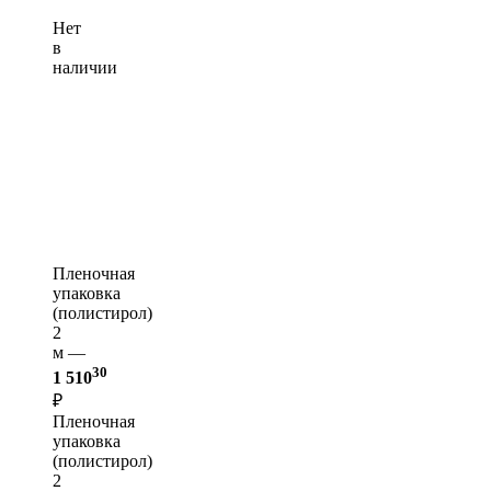
Нет
в
наличии
Пленочная
упаковка
(полистирол)
2
м —
30
1 510
₽
Пленочная
упаковка
(полистирол)
2