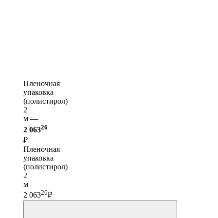
Пленочная
упаковка
(полистирол)
2
м —
26
2 063
₽
Пленочная
упаковка
(полистирол)
2
м
26
2 063
₽