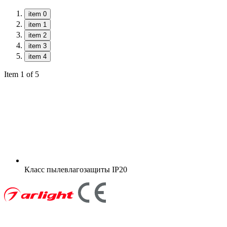
item 0
item 1
item 2
item 3
item 4
Item 1 of 5
Класс пылевлагозащиты
IP20