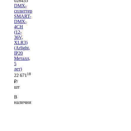
028435
DMX-
сплиттер
SMART-
DMX-
4CH
(12-
36V,
XLR3)
(Arlight,
IP20
Металл,
5
лет)
18
22 671
₽/
шт
В
наличии