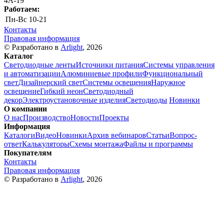
4А-19
Работаем:
Пн-Вс
10-21
Контакты
Правовая информация
© Разработано в
Arlight
, 2026
Каталог
Светодиодные ленты
Источники питания
Системы управления
и автоматизации
Алюминиевые профили
Функциональный
свет
Дизайнерский свет
Системы освещения
Наружное
освещение
Гибкий неон
Светодиодный
декор
Электроустановочные изделия
Светодиоды
Новинки
О компании
О нас
Производство
Новости
Проекты
Информация
Каталоги
Видео
Новинки
Архив вебинаров
Статьи
Вопрос-
ответ
Калькуляторы
Схемы монтажа
Файлы и программы
Покупателям
Контакты
Правовая информация
© Разработано в
Arlight
, 2026