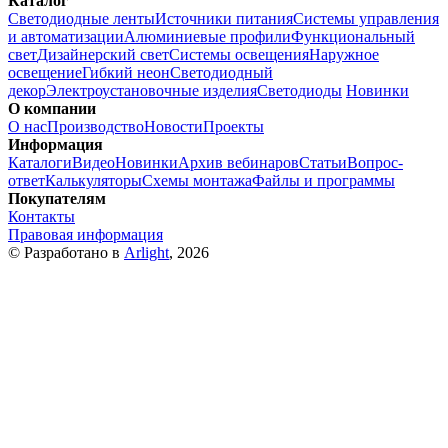
Каталог
Светодиодные ленты
Источники питания
Системы управления
и автоматизации
Алюминиевые профили
Функциональный
свет
Дизайнерский свет
Системы освещения
Наружное
освещение
Гибкий неон
Светодиодный
декор
Электроустановочные изделия
Светодиоды
Новинки
О компании
О нас
Производство
Новости
Проекты
Информация
Каталоги
Видео
Новинки
Архив вебинаров
Статьи
Вопрос-
ответ
Калькуляторы
Схемы монтажа
Файлы и программы
Покупателям
Контакты
Правовая информация
© Разработано в
Arlight
, 2026