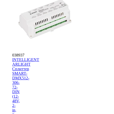
038937
INTELLIGENT
ARLIGHT
Сплиттер
SMART-
DMX512-
306-
72-
DIN
(12-
48V,
2-
in,