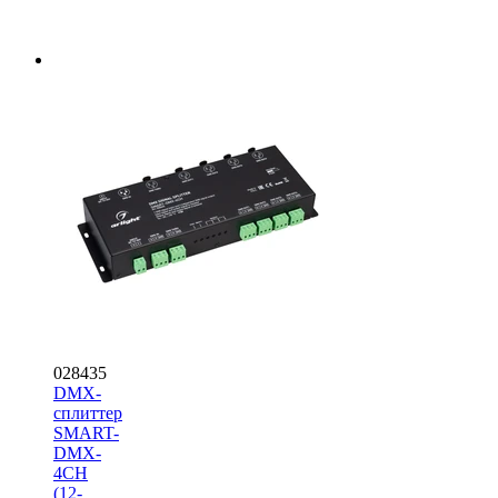
028435
DMX-
сплиттер
SMART-
DMX-
4CH
(12-