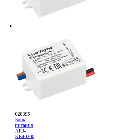
028395
Блок
питания
ARJ-
KE40200