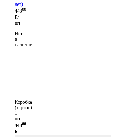
лет)
88
448
₽/
шт
Нет
в
наличии
Коробка
(картон)
1
шт —
88
448
₽