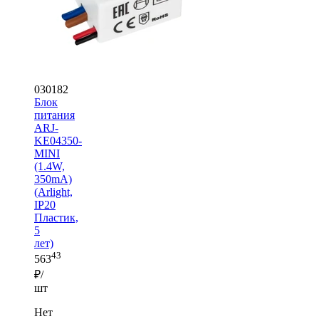
030182
Блок
питания
ARJ-
KE04350-
MINI
(1.4W,
350mA)
(Arlight,
IP20
Пластик,
5
лет)
43
563
₽/
шт
Нет