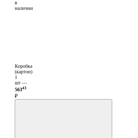
в
наличии
Коробка
(картон)
1
шт —
43
563
₽