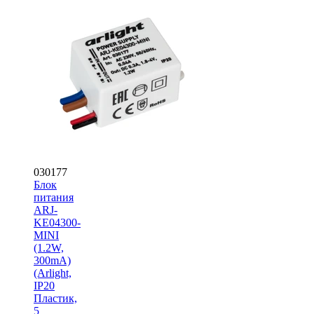
030177
Блок
питания
ARJ-
KE04300-
MINI
(1.2W,
300mA)
(Arlight,
IP20
Пластик,
5