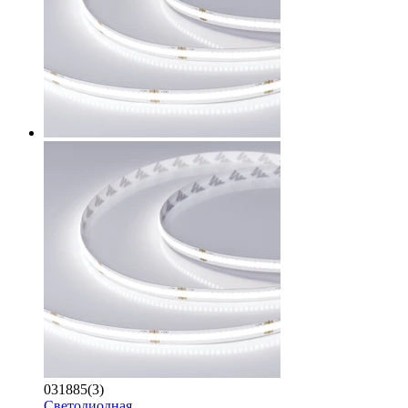
031885(3)
Светодиодная