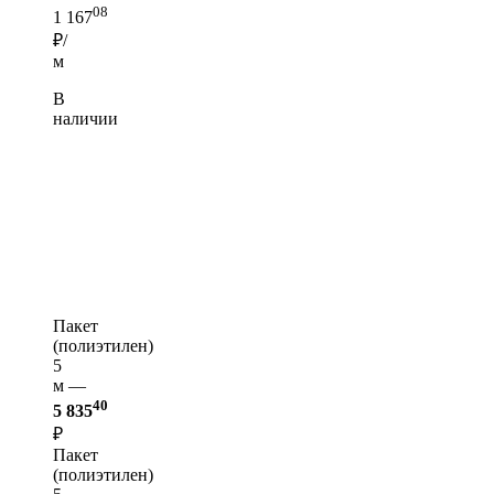
08
1 167
₽/
м
В
наличии
Пакет
(полиэтилен)
5
м —
40
5 835
₽
Пакет
(полиэтилен)