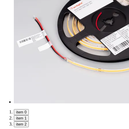
item 0
item 1
item 2