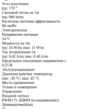
Угол излучения
typ: 170 °
Световой поток на 1м
typ: 900 lm/m
Расчетная световая эффективность
90 лм/Вт
Электрические
Напряжение питания
24 V
Мощность на 1м
typ: 10 W/m; max: 11 W/m
Ток потребления 1м
typ: 0.42 A/m; max: 0.46 A/m
Предельное отклонение напряжения ±
0.25 В
Эксплуатационные
Диапазон рабочих температур
min: -30 °C; max: 45 °C
Место применения
Только в помещении
Управление
Входной сигнал
PWM СV (ШИМ по напряжению)
Диммируемый(ая)
Да