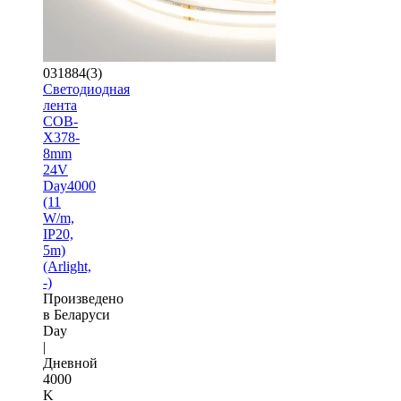
031884(3)
Светодиодная
лента
COB-
X378-
8mm
24V
Day4000
(11
W/m,
IP20,
5m)
(Arlight,
-)
Произведено
в Беларуси
Day
|
Дневной
4000
K