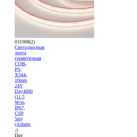
031908(2)
Светодиодная
лента
герметичная
COB-
PS-
X544-
10mm
24V
Day4000
(11.5
W/m,
IP67,
CSP,
5m)
(Arlight,
-)
Day