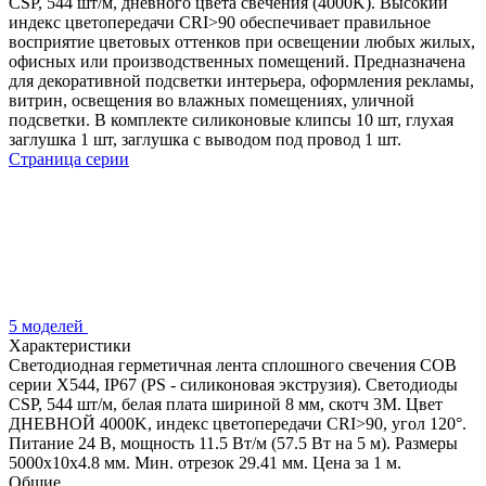
CSP, 544 шт/м, дневного цвета свечения (4000K). Высокий
индекс цветопередачи CRI>90 обеспечивает правильное
восприятие цветовых оттенков при освещении любых жилых,
офисных или производственных помещений. Предназначена
для декоративной подсветки интерьера, оформления рекламы,
витрин, освещения во влажных помещениях, уличной
подсветки. В комплекте силиконовые клипсы 10 шт, глухая
заглушка 1 шт, заглушка с выводом под провод 1 шт.
Страница серии
5 моделей
Характеристики
Светодиодная герметичная лента сплошного свечения COB
серии X544, IP67 (PS - силиконовая экструзия). Светодиоды
CSP, 544 шт/м, белая плата шириной 8 мм, скотч 3M. Цвет
ДНЕВНОЙ 4000K, индекс цветопередачи CRI>90, угол 120°.
Питание 24 В, мощность 11.5 Вт/м (57.5 Вт на 5 м). Размеры
5000x10x4.8 мм. Мин. отрезок 29.41 мм. Цена за 1 м.
Общие