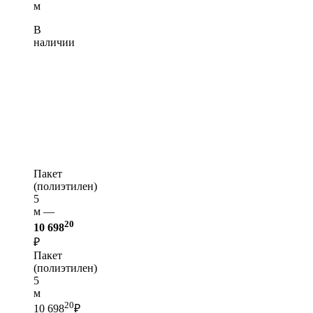
м
В
наличии
Пакет
(полиэтилен)
5
м —
20
10 698
₽
Пакет
(полиэтилен)
5
м
20
10 698
₽