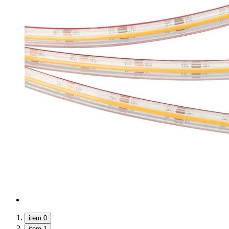
item 0
item 1