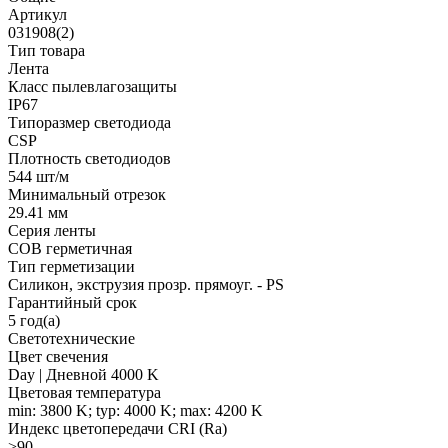
Артикул
031908(2)
Тип товара
Лента
Класс пылевлагозащиты
IP67
Типоразмер светодиода
CSP
Плотность светодиодов
544 шт/м
Минимальный отрезок
29.41 мм
Серия ленты
COB герметичная
Тип герметизации
Силикон, экструзия прозр. прямоуг. - PS
Гарантийный срок
5 год(а)
Светотехнические
Цвет свечения
Day | Дневной 4000 K
Цветовая температура
min: 3800 K; typ: 4000 K; max: 4200 K
Индекс цветопередачи CRI (Ra)
>90