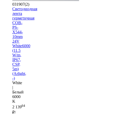
031907(2)
Светодиодная
лента
герметичная
COB-
PS-
X544-
10mm
24V
White6000
(11.5
W/m,
IP67,
CSP,
5m)
(Arlight,
-)
White
|
Белый
6000
K
64
2 139
₽/