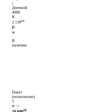
|
Дневной
4000
K
64
2 139
₽/
м
В
наличии
Пакет
(полиэтилен)
5
м —
20
10 698