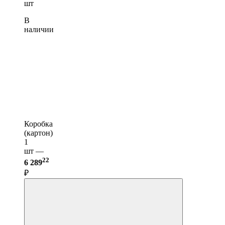
шт
В
наличии
Коробка
(картон)
1
шт —
22
6 289
₽