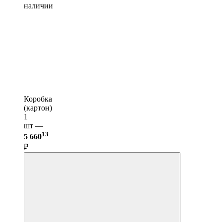
наличии
Коробка
(картон)
1
шт —
13
5 660
₽