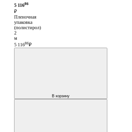
86
5 116
₽
Пленочная
упаковка
(полистирол)
2
м
86
5 116
₽
В корзину