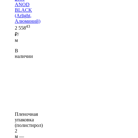
ANOD
BLACK
(Arlight,
Алюминий)
43
2 558
₽/
м
В
наличии
Пленочная
упаковка
(полистирол)
2
м —