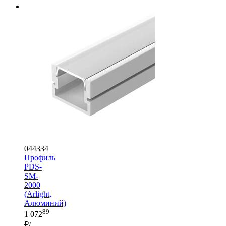
044334
Профиль
PDS-
SM-
2000
(Arlight,
Алюминий)
89
1 072
₽/