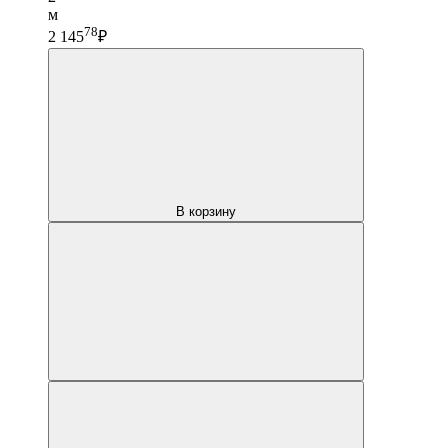
м
78
2 145
₽
В корзину