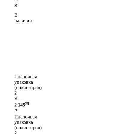
м
В
наличии
Пленочная
упаковка
(полистирол)
2
м —
78
2 145
₽
Пленочная
упаковка
(полистирол)
2