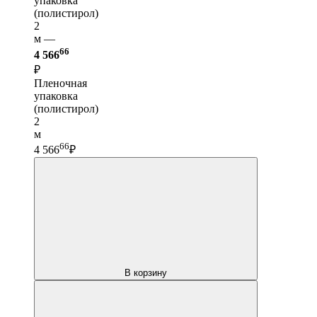
упаковка
(полистирол)
2
м —
66
4 566
₽
Пленочная
упаковка
(полистирол)
2
м
66
4 566
₽
В корзину