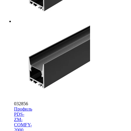
032856
Профиль
PDS-
ZM-
COMFY-
2000