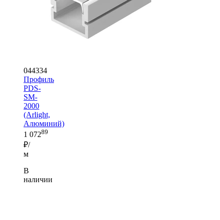
044334
Профиль
PDS-
SM-
2000
(Arlight,
Алюминий)
89
1 072
₽/
м
В
наличии