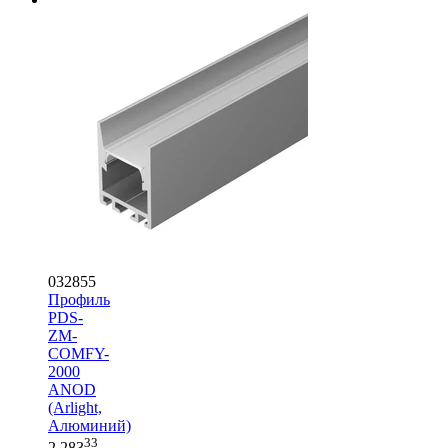
032855
Профиль
PDS-
ZM-
COMFY-
2000
ANOD
(Arlight,
Алюминий)
33
2 283