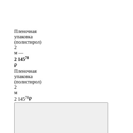
Пленочная
упаковка
(полистирол)
2
м —
78
2 145
₽
Пленочная
упаковка
(полистирол)
2
м
78
2 145
₽