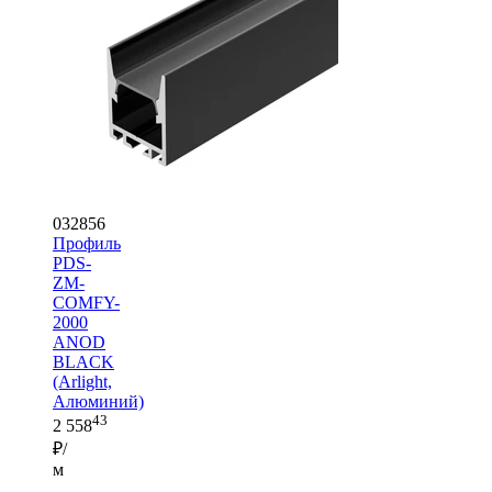
032856
Профиль
PDS-
ZM-
COMFY-
2000
ANOD
BLACK
(Arlight,
Алюминий)
43
2 558
₽/
м