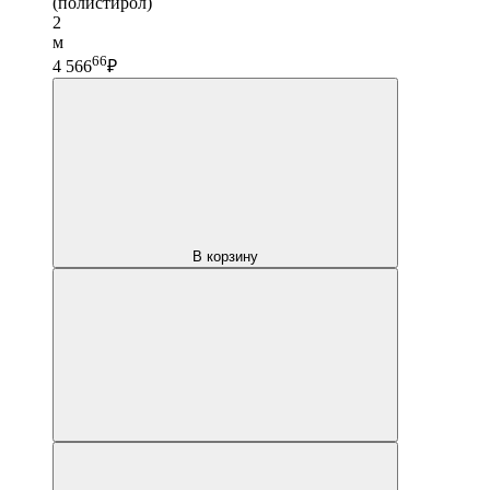
(полистирол)
2
м
66
4 566
₽
В корзину