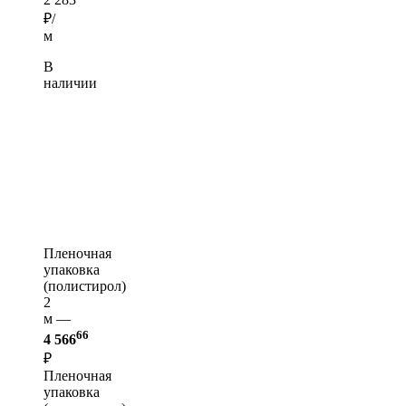
₽/
м
В
наличии
Пленочная
упаковка
(полистирол)
2
м —
66
4 566
₽
Пленочная
упаковка