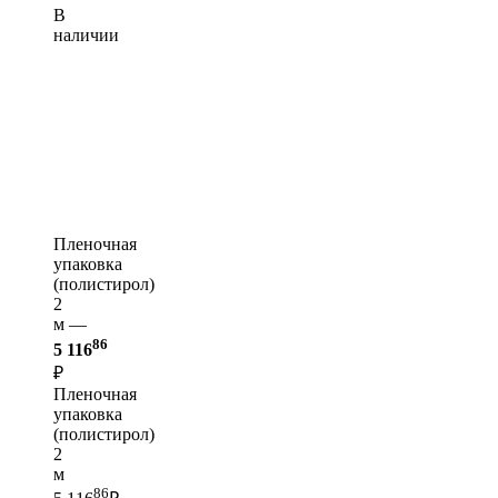
В
наличии
Пленочная
упаковка
(полистирол)
2
м —
86
5 116
₽
Пленочная
упаковка
(полистирол)
2
м
86